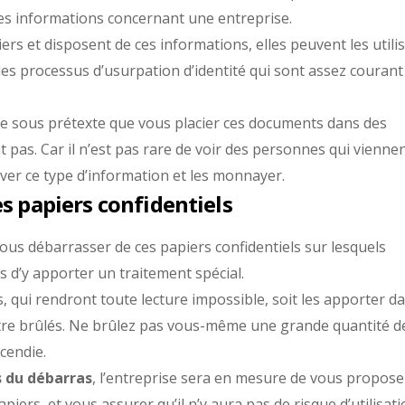
des informations concernant une entreprise.
rs et disposent de ces informations, elles peuvent les utili
es processus d’usurpation d’identité qui sont assez courant
que sous prétexte que vous placier ces documents dans des
 pas. Car il n’est pas rare de voir des personnes qui vienne
er ce type d’information et les monnayer.
es papiers confidentiels
vous débarrasser de ces papiers confidentiels sur lesquels
s d’y apporter un traitement spécial.
s, qui rendront toute lecture impossible, soit les apporter d
 être brûlés. Ne brûlez pas vous-même une grande quantité d
cendie.
s du débarras
, l’entreprise sera en mesure de vous propose
piers, et vous assurer qu’il n’y aura pas de risque d’utilisat