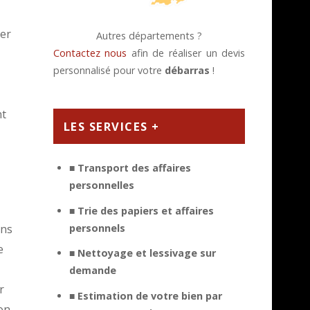
ser
Autres départements ?
Contactez nous
afin de réaliser un devis
personnalisé pour votre
débarras
!
nt
LES SERVICES +
■ Transport des affaires
personnelles
■ Trie des papiers et affaires
ans
personnels
e
■ Nettoyage et lessivage sur
demande
r
■ Estimation de votre bien par
ion