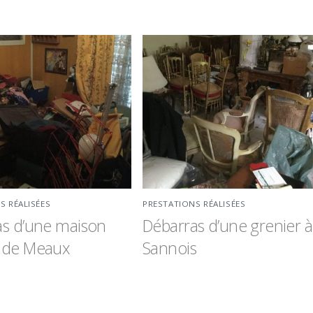
S RÉALISÉES
PRESTATIONS RÉALISÉES
as d’une maison
Débarras d’une grenier à
 de Meaux
Sannois