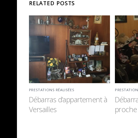
RELATED POSTS
PRESTATIONS RÉALISÉES
PRESTATION
Débarras d’appartement à
Débarr
Versailles
proche