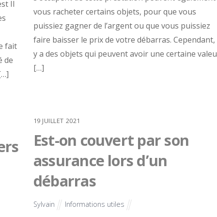
st Il
vous racheter certains objets, pour que vous
es
puissiez gagner de l’argent ou que vous puissiez
faire baisser le prix de votre débarras. Cependant, 
e fait
y a des objets qui peuvent avoir une certaine valeu
é de
[…]
[…]
19
JUILLET
2021
Est-on couvert par son
ers
assurance lors d’un
débarras
Sylvain
Informations utiles