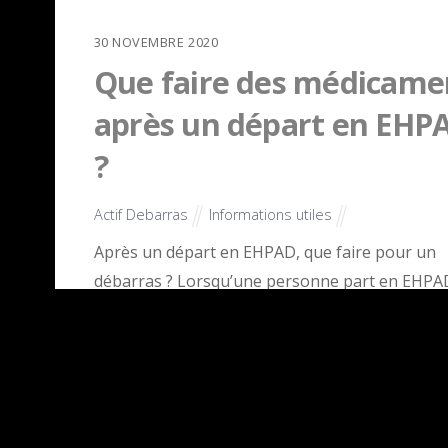
30
NOVEMBRE
2020
Que faire des médicame
après un départ en EHP
?
Actif Debarras
Informations utiles
Après un départ en EHPAD, que faire pour un
débarras ? Lorsqu’une personne part en EHPAD
transporte souvent avec elle ses affaires
personnelles, et les documents qui ont de
l’importance ou de la valeur. En revanche, pour 
meubles, un débarras doit être fait dans l’ancie
appartement, et concernant les médicaments q