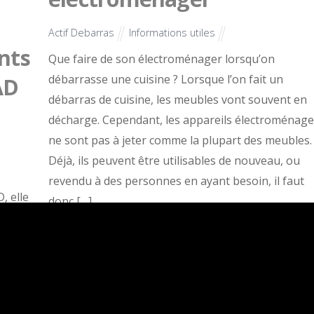
Actif Debarras
Informations utiles
nts
Que faire de son électroménager lorsqu’on
débarrasse une cuisine ? Lorsque l’on fait un
AD
débarras de cuisine, les meubles vont souvent en
décharge. Cependant, les appareils électroménage
ne sont pas à jeter comme la plupart des meubles.
Déjà, ils peuvent être utilisables de nouveau, ou
revendu à des personnes en ayant besoin, il faut
, elle
donc […]
les
n
16
NOVEMBRE
2020
ui
Vous êtes un OPH,